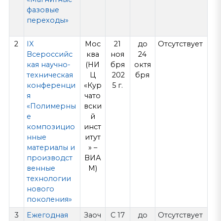
фазовые
переходы»
2
IX
Мос
21
до
Отсутствует
Всероссийс
ква
ноя
24
кая научно-
(НИ
бря
октя
техническая
Ц
202
бря
конференци
«Кур
5 г.
я
чато
«Полимерны
вски
е
й
композицио
инст
нные
итут
материалы и
» –
производст
ВИА
венные
М)
технологии
нового
поколения»
3
Ежегодная
Заоч
С 17
до
Отсутствует