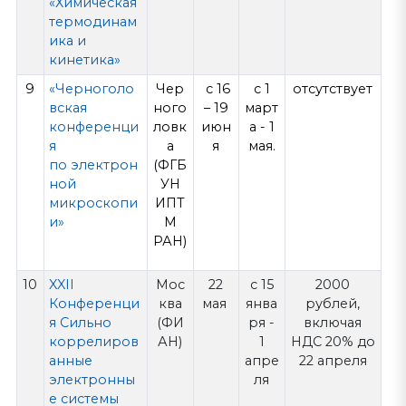
«Химическая
термодинам
ика и
кинетика»
9
«Черноголо
Чер
с 16
с 1
отсутствует
вская
ного
– 19
март
конференци
ловк
июн
а - 1
я
а
я
мая.
по электрон
(ФГБ
ной
УН
микроскопи
ИПТ
и»
М
РАН)
10
XXII
Мос
22
с 15
2000
Конференци
ква
мая
янва
рублей,
я
Сильно
(ФИ
ря -
включая
коррелиров
АН)
1
НДС 20% до
анные
апре
22 апреля
электронны
ля
е системы