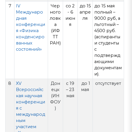
7
IV
Чер
со 2
до 15
до 15 мая
Междунаро
ного
- 6
апре
полный –
дная
ловк
июн
ля
9000 руб, а
конференци
а
я
льготный –
я «Физика
(ИФ
4500 руб.
конденсиро
ТТ
(аспиранты
ванных
РАН)
и студенты
состояний»
с
подтвержд
ающими
документам
и).
8
XV
Дон
с 19
до 1
отсутствует
Всероссийс
ецк
– 23
мая
кая научная
(ИН
мая
конференци
ФОУ
я с
)
международ
ным
участием