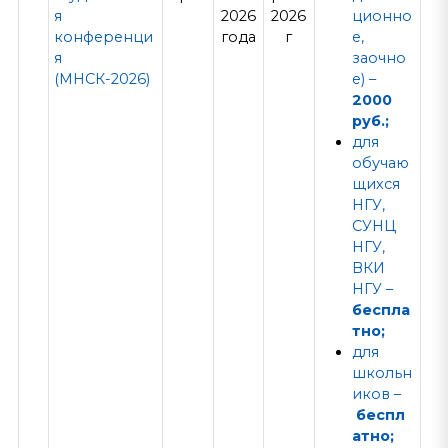
я
2026
2026
ционно
конференци
года
г
е,
я
заочно
(МНСК-2026)
е) –
2000
руб.;
для
обучаю
щихся
НГУ,
СУНЦ
НГУ,
ВКИ
НГУ –
беспла
тно;
для
школьн
иков –
беспл
атно;