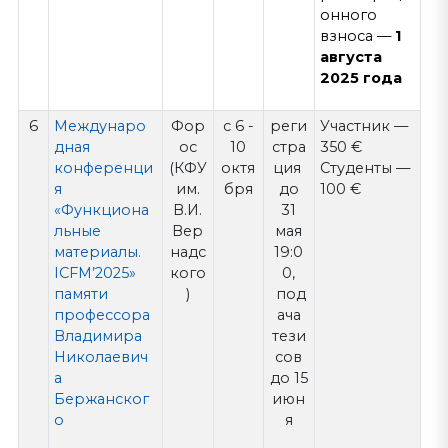
онного
взноса —
1
августа
2025 года
6
Междунаро
Фор
с 6 -
реги
Участник —
дная
ос
10
стра
350 €
конференци
(КФУ
октя
ция
Студенты —
я
им.
бря
до
100 €
«Функциона
В.И.
31
льные
Вер
мая
материалы.
надс
19:0
ICFM’2025»
кого
0,
памяти
)
под
профессора
ача
Владимира
тези
Николаевич
сов
а
до 15
Бержанског
июн
о
я