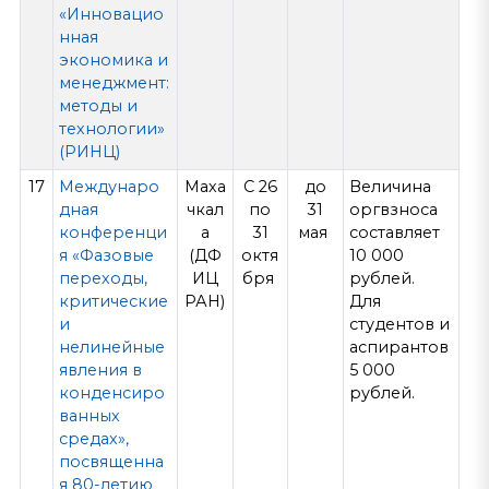
«Инновацио
нная
экономика и
менеджмент:
методы и
технологии»
(РИНЦ)
17
Междунаро
Маха
С 26
до
Величина
дная
чкал
по
31
оргвзноса
конференци
а
31
мая
составляет
я «Фазовые
(ДФ
октя
10 000
переходы,
ИЦ
бря
рублей.
критические
РАН)
Для
и
студентов и
нелинейные
аспирантов
явления в
5 000
конденсиро
рублей.
ванных
средах»,
посвященна
я 80-летию