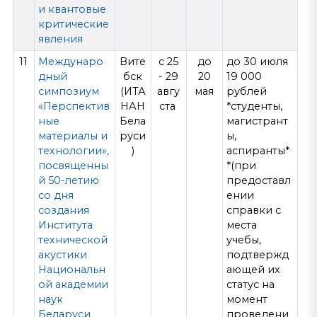
и квантовые
критические
явления
11
Междунаро
Вите
с 25
до
до 30 июля
дный
бск
- 29
20
19 000
симпозиум
(ИТА
авгу
мая
рублей
«Перспектив
НАН
ста
*студенты,
ные
Бела
магистрант
материалы и
руси
ы,
технологии»,
)
аспиранты*
посвященны
*(при
й 50-летию
предоставл
со дня
ении
создания
справки с
Института
места
технической
учебы,
акустики
подтвержд
Национальн
ающей их
ой академии
статус на
наук
момент
Беларуси
проведени