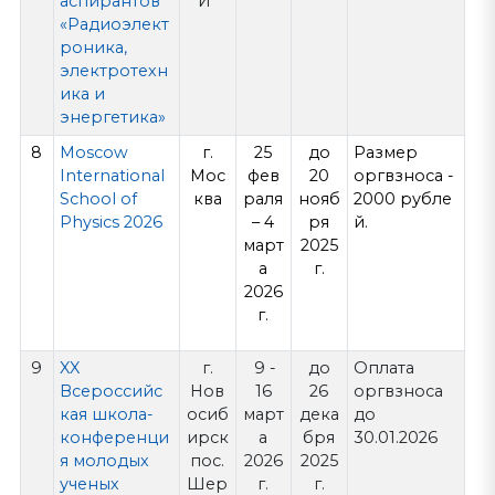
аспирантов
И"
«Радиоэлект
роника,
электротехн
ика и
энергетика»
8
Moscow
г.
25
до
Размер
International
Мос
фев
20
оргвзноса -
School of
ква
раля
нояб
2000 рубле
Physics 2026
– 4
ря
й.
март
2025
а
г.
2026
г.
9
XX
г.
9 -
до
Оплата
Всероссийс
Нов
16
26
оргвзноса
кая школа-
осиб
март
дека
до
конференци
ирск
а
бря
30.01.2026
я молодых
пос.
2026
2025
ученых
Шер
г.
г.