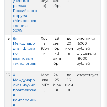
учёных в
риус
сент
а
рамках
»)
ября
Российского
форума
«Микроэлек
троника
2025»
15
8я
Хост
28
до
участники
Междунаро
а,
сент
20
15000
дная Школа
(Соч
ября
июл
рублей
по
и)
- 3
я
слушатели
квантовым
октя
18000
технологиям
бря
рублей
16
Х
Мос
24 -
до
отсутствует
Междунаро
ква
25
16
дная научно-
(МГУ
Июн
июн
практическа
)
я
я
я
конференци
я