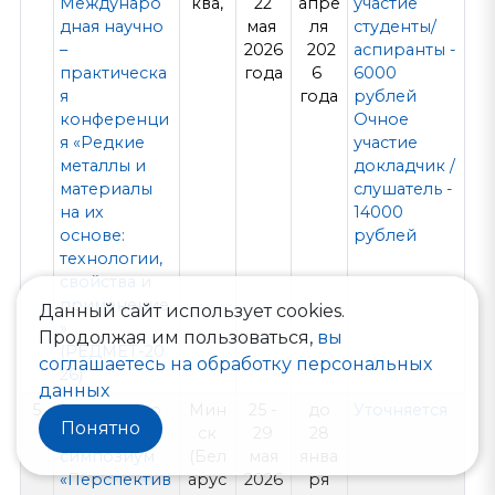
Междунаро
ква,
22
апре
участие
дная научно
мая
ля
студенты/
–
2026
202
аспиранты -
практическа
года
6
6000
я
года
рублей
конференци
Очное
я «Редкие
участие
металлы и
докладчик /
материалы
слушатель -
на их
14000
основе:
рублей
технологии,
свойства и
применение
Данный сайт использует cookies.
»
Продолжая им пользоваться,
вы
(РЕДМЕТ-20
соглашаетесь на обработку персональных
26)
данных
5
Междунаро
Мин
25 -
до
Уточняется
Понятно
дный
ск
29
28
симпозиум
(Бел
мая
янва
«Перспектив
арус
2026
ря