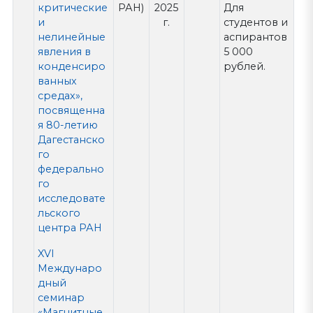
критические
РАН)
2025
Для
и
г.
студентов и
нелинейные
аспирантов
явления в
5 000
конденсиро
рублей.
ванных
средах»,
посвященна
я 80-летию
Дагестанско
го
федерально
го
исследовате
льского
центра РАН
XVI
Междунаро
дный
семинар
«Магнитные