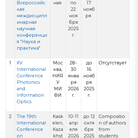
Всероссийс
ная
по
17
кая
22
нояб
междисципл
ноя
ря
инарная
бря
научная
2025
конференци
г.
я "Наука и
практика"
1
XV
Мос
28-
до
Отсутствует
International
ква,
30
16
Conference
НИЯ
янва
нояб
Photonics
У
ря
ря
and
МИ
2026
2025
Information
ФИ
г.
г.
Optics
2
The 19th
Kask
10-11
до 12
Compositio
International
elen,
апр
октя
n of authors
Conference
Kaza
еля
бря
from
on
khst
2026
2025
students