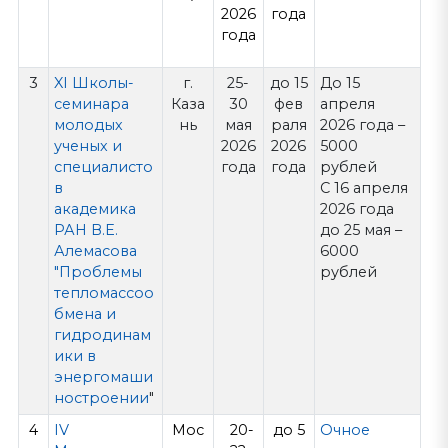
2026
года
года
3
XI Школы-
г.
25-
до 15
До 15
семинара
Каза
30
фев
апреля
молодых
нь
мая
раля
2026 года –
ученых и
2026
2026
5000
специалисто
года
года
рублей
в
С 16 апреля
академика
2026 года
РАН В.Е.
до 25 мая –
Алемасова
6000
"Проблемы
рублей
тепломассоо
бмена и
гидродинам
ики в
энергомаши
ностроении
"
4
IV
Мос
20-
до 5
Очное