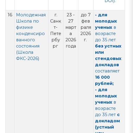
DOI).
16
Молодежная
г.
23 -
до 7
- для
Школа по
Санк
27
фев
молодых
физике
т-
март
раля
ученых
в
конденсиро
Пете
а
2026
возрасте
ванного
рбу
2026
г.
до 35 лет
состояния
рг
года
без устных
(Школа
или
ФКС-2026)
стендовых
докладов
составляет
16 000
рублей;
- для
молодых
ученых
в
возрасте
до 35 лет
с
докладом
(устный