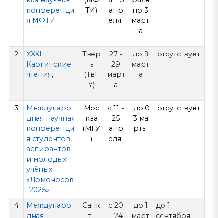
кая научная
(МФ
а – 5
раля
конференци
ТИ)
апр
по 3
я МФТИ
еля
март
а
2
XXXI
Твер
27 -
до 8
отсутствует
Каргинские
ь
29
март
чтения
,
(ТвГ
март
а
У)
а
3
Междунаро
Мос
с 11 -
до 0
отсутствует
дная научная
ква
25
3 ма
конференци
(МГУ
апр
рта
я студентов,
)
еля
аспирантов
и молодых
учёных
«Ломоносов
-2025»
4
Междунаро
Санк
с 20
до 1
до 1
дная
т-
- 24
март
сентября -