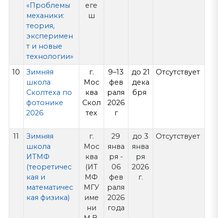
«Проблемы
еге
механики:
ш
теория,
эксперимен
т и новые
технологии»
10
Зимняя
г.
9–13
до 21
Отсутствует
школа
Мос
фев
дека
Сколтеха по
ква
раля
бря
фотонике
Скол
2026
2026
тех
г
11
Зимняя
г.
29
до 3
Отсутствует
школа
Мос
янва
янва
ИТМФ
ква
ря -
ря
(теоретичес
(ИТ
06
2026
кая и
МФ
фев
г.
математичес
МГУ
раля
кая физика)
име
2026
ни
года