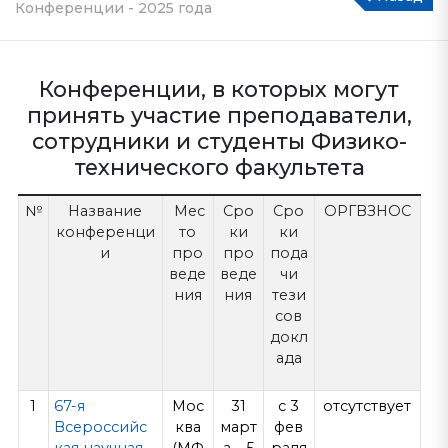
Конференции - 2025 года
Конференции, в которых могут
принять участие преподаватели,
сотрудники и студенты Физико-
технического факультета
№
Название
Мес
Сро
Сро
ОРГВЗНОС
конференци
то
ки
ки
и
про
про
пода
веде
веде
чи
ния
ния
тези
сов
докл
ада
1
67-я
Мос
31
с 3
отсутствует
Всероссийс
ква
март
фев