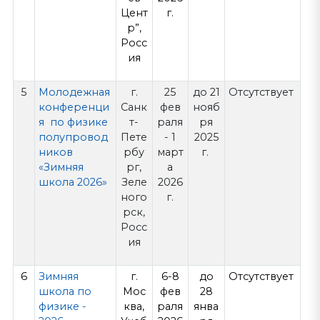
Цент
г.
р”,
Росс
ия
5
Молодежная
г.
25
до 21
Отсутствует
конференци
Санк
фев
нояб
я по физике
т-
раля
ря
полупровод
Пете
- 1
2025
ников
рбу
март
г.
«Зимняя
рг,
а
школа 2026»
Зеле
2026
ного
г.
рск,
Росс
ия
6
Зимняя
г.
6-8
до
Отсутствует
школа по
Мос
фев
28
физике -
ква,
раля
янва