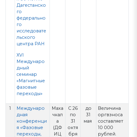
Дагестанско
го
федерально
го
исследовате
льского
центра РАН
XVI
Междунаро
дный
семинар
«Магнитные
фазовые
переходы»
1
Междунаро
Маха
С 26
до
Величина
дная
чкал
по
31
оргвзноса
конференци
а
31
мая
составляет
я «Фазовые
(ДФ
октя
10 000
переходы,
ИЦ
бря
рублей.