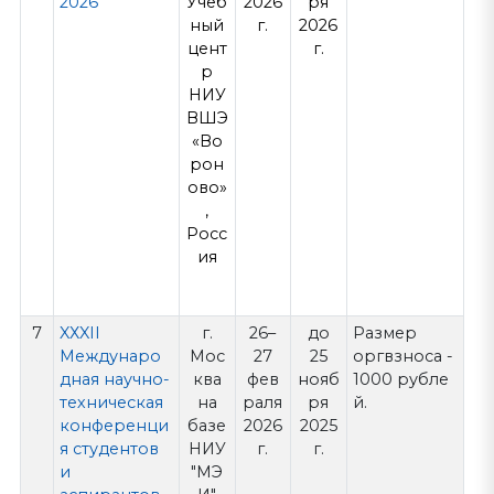
2026
Учеб
2026
ря
ный
г.
2026
цент
г.
р
НИУ
ВШЭ
«Во
рон
ово»
,
Росс
ия
7
XХXII
г.
26–
до
Размер
Междунаро
Мос
27
25
оргвзноса -
дная научно-
ква
фев
нояб
1000 рубле
техническая
на
раля
ря
й.
конференци
базе
2026
2025
я студентов
НИУ
г.
г.
и
"МЭ