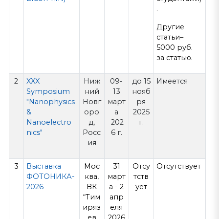
.
Другие
статьи–
5000 руб.
за статью.
2
XXX
Ниж
09-
до 15
Имеется
Symposium
ний
13
нояб
"Nanophysics
Новг
март
ря
&
оро
а
2025
Nanoelectro
д,
202
г.
nics"
Росс
6 г.
ия
3
Выставка
Мос
31
Отсу
Отсутствует
ФОТОНИКА-
ква,
март
тств
2026
ВК
а - 2
ует
“Тим
апр
иряз
еля
ев
2026