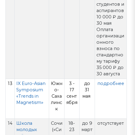
студентов и
аспирантов
10 000 ₽ до
30 мая
Оплата
организаци
онного
взноса по
стандартно
му тарифу
35 000 ₽ до
30 августа
13
IX Euro-Asian
Южн
3 -
до
подробнее
Symposium
о-
17
31
«Trends in
Саха
сент
мая
Magnetism»
линс
ября
к
14
Школа
Сочи
18-
до 9
отсутствует
молодых
(«Си
23
март