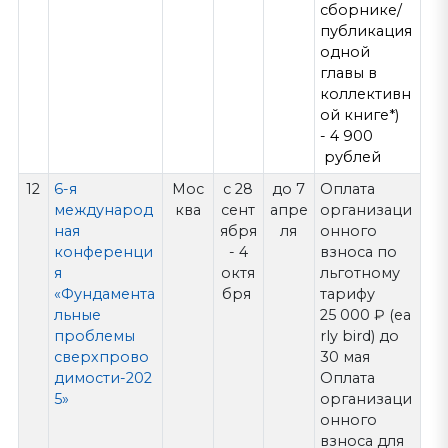
сборнике/
публикация
одной
главы в
коллективн
ой книге*)
- 4 900
рублей
12
6-я
Мос
с 28
до 7
Оплата
международ
ква
сент
апре
организаци
ная
ября
ля
онного
конференци
- 4
взноса по
я
октя
льготному
«Фундамента
бря
тарифу
льные
25 000 ₽ (ea
проблемы
rly bird) до
сверхпрово
30 мая
димости-202
Оплата
5»
организаци
онного
взноса для