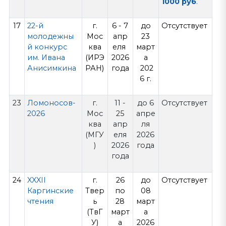
1000 руб
.
17
22-й
г.
6 - 7
до
Отсутствует
молодежны
Мос
апр
23
й конкурс
ква
еля
март
им. Ивана
(ИРЭ
2026
а
Анисимкина
РАН)
года
202
6 г.
23
Ломоносов-
г.
11 -
до 6
Отсутствует
2026
Мос
25
апре
ква
апр
ля
(МГУ
еля
2026
)
2026
года
года
24
XXXII
г.
26
до
Отсутствует
Каргинские
Твер
по
08
чтения
ь
28
март
(ТвГ
март
а
У)
а
2026