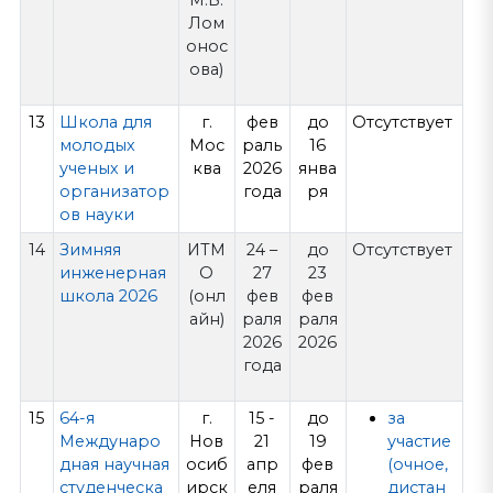
М.В.
Лом
онос
ова)
13
Школа для
г.
фев
до
Отсутствует
молодых
Мос
раль
16
ученых и
ква
2026
янва
организатор
года
ря
ов науки
14
Зимняя
ИТМ
24 –
до
Отсутствует
инженерная
О
27
23
школа 2026
(онл
фев
фев
айн)
раля
раля
2026
2026
года
15
64-я
г.
15 -
до
за
Междунаро
Нов
21
19
участие
дная научная
осиб
апр
фев
(очное,
студенческа
ирск
еля
раля
дистан