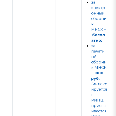
за
электр
онный
сборни
к
МНСК
–
беспл
атно;
за
печатн
ый
сборни
к МНСК
–
1000
руб.
(индекс
ируется
в
РИНЦ,
присва
ивается