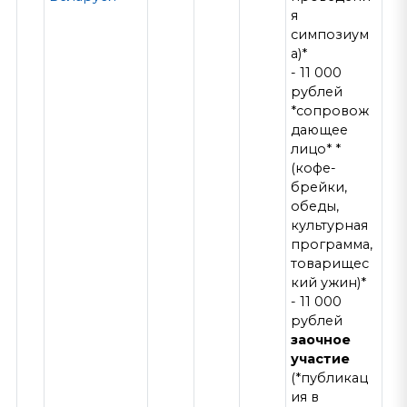
я
симпозиум
а)*
- 11 000
рублей
*сопровож
дающее
лицо* *
(кофе-
брейки,
обеды,
культурная
программа,
товарищес
кий ужин)*
- 11 000
рублей
заочное
участие
(*публикац
ия в