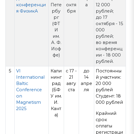
конференци
Пете
октя
а
12 000
я ФизикА
рбу
бря
рублей;
рг
до 17
(ФТ
октября - 15
И
000
им.
рублей;
А. Ф.
во время
Иоф
конференц
фе)
ии - 18 000
рублей.
5
VI
Кали
с 17 -
до
Постоянны
International
нинг
21
14
й участник:
Baltic
рад
авгу
апре
20 000
Conference
(БФ
ста
ля
рублей
on
У им.
Студент: 18
Magnetism
И.
000 рублей
2025
Кант
Крайний
а)
срок
оплаты
регистраци