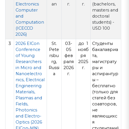
Electronics
an
г.
г.
(bachelors,
Computer
masters and
and
doctoral
Computation
students) -
(ICECCO
USD 100
2026)
3
2026 ElCon
St.
03-
до 1
Студенты
Conference
Pete
05
нояб
бакалавриа
of Young
rsbu
фев
ря
та,
Researchers
rg,
раля
2025
магистрату
in Micro and
Russi
2026
г.
ры и
Nanoelectro
a
г.
аспирантур
nics, Electrical
ы –
Engineering
бесплатно
Materials,
(только для
Plasmas and
статей без
Fields,
соавторов,
Photonics
не
and Electro-
являющихс
Optics (2026
я
ElCon-MN)
студентами)