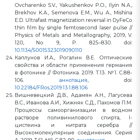
Ovcharenko S.V., Yakushenkov P.O., Ilyin N.A.,
Brekhov K.A., Semenova E.M., Wu A., Mishina
E.D. Ultrafast magnetization reversal in DyFeCo
thin film by single femtosecond laser pulse //
Physics of Metals and Metallography, 2019, V.
120, No. 9, P. 825–830. doi:
10.1134/S0015323019090110
Каплунов И.А., Рогалин В.Е. Оптические
свойства и области применения германия
в фотонике // Фотоника. 2019. Т.13. №1. С.88-
106.
аннотация
, doi:
10.22184/FRos.2019.13.1.88.106
Вишневецкий Д.В., Адамян А.Н., Лагусева
В.С., Иванова А.И., Хижняк С.Д., Пахомов П.М.
Процессы самоорганизации в водном
растворе поливинилового спирта, l-
цистеина и нитрата серебра //
Высокомолекулярные соединения. Серия