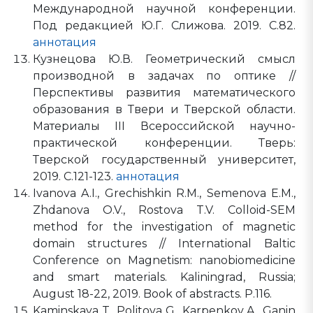
Международной научной конференции.
Под редакцией Ю.Г. Слижова. 2019. С.82.
аннотация
Кузнецова Ю.В. Геометрический смысл
производной в задачах по оптике //
Перспективы развития математического
образования в Твери и Тверской области.
Материалы III Всероссийской научно-
практической конференции. Тверь:
Тверской государственный университет,
2019. С.121-123.
аннотация
Ivanova A.I., Grechishkin R.M., Semenova E.M.,
Zhdanova O.V., Rostova T.V. Colloid-SEM
method for the investigation of magnetic
domain structures // International Baltic
Conference on Magnetism: nanobiomedicine
and smart materials. Kaliningrad, Russia;
August 18-22, 2019. Book of abstracts. P.116.
Kaminskaya T., Politova G., Karpenkov A., Ganin