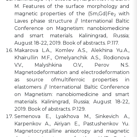
M. Features of the surface morphology and
magnetic properties of the (Sm,Gd)Fe
with
2
Laves phase structure // International Baltic
Conference on Magnetism: nanobiomedicine
and smart materials. Kaliningrad, Russia;
August 18-22, 2019. Book of abstracts. P.117.
Makarova L.A., Komlev A.S., Alekhina Yu.A.,
Khairullin M.F., Omelyanchik A.S., Rodionova
V.V., Malyshkina O.V., Perov N.S.
Magnetodeformation and electrodeformation
as source ofmultiferroic properties in
elastomers // International Baltic Conference
on Magnetism: nanobiomedicine and smart
materials. Kaliningrad, Russia; August 18-22,
2019. Book of abstracts. P.129.
Semenova E., Lyakhova M., Sinkevich A.,
Karpenkov A., Airiyan E., Pastushenkov Yu.
Magnetocrystalline anisotropy and magnetic