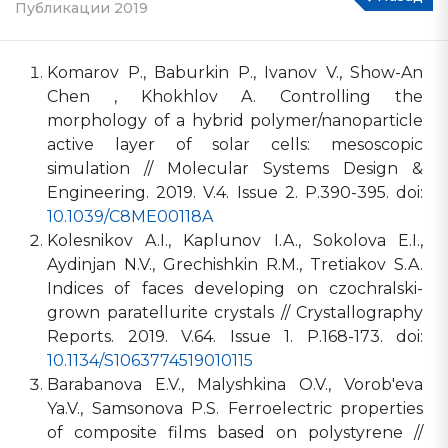
Публикации 2019
Komarov P., Baburkin P., Ivanov V., Show-An
Chen , Khokhlov A. Controlling the
morphology of a hybrid polymer/nanoparticle
active layer of solar cells: mesoscopic
simulation // Molecular Systems Design &
Engineering. 2019. V.4. Issue 2. P.390-395. doi:
10.1039/C8ME00118A
Kolesnikov A.I., Kaplunov I.A., Sokolova E.I.,
Aydinjan N.V., Grechishkin R.M., Tretiakov S.A.
Indices of faces developing on czochralski-
grown paratellurite crystals // Crystallography
Reports. 2019. V.64. Issue 1. P.168-173. doi:
10.1134/S1063774519010115
Barabanova E.V., Malyshkina O.V., Vorob'eva
Ya.V., Samsonova P.S. Ferroelectric properties
of composite films based on polystyrene //