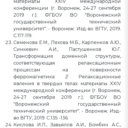
материалы XXIV международной
конференции (г. Воронеж, 24-27 сентября
2019 г.); ФГБОУ ВО "Воронежский
государственный технический
университет". - Воронеж: Изд-во ВГТУ, 2019.
С.117-119.
Семенова Е.М., Ляхова М.Б., Карпенков А.Ю.,
Синкевич А.И., Пастушенков Ю.Г.
Трансформация доменной структуры,
соответствующая релаксационным
процессам на поверхности
ферромагнетика // Релаксационные
явления в твердых телах: материалы XXIV
международной конференции (г. Воронеж,
24-27 сентября 2019 г.); ФГБОУ ВО
"Воронежский государственный
технический университет". - Воронеж: Изд-
во ВГТУ, 2019. С.135 -136.
Кислова И.Л., Завьялов А.И., Бомбин А.С.,