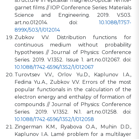
structure in epitaxial magneto-optical ferrite-
garnet films // IOP Conference Series: Materials
Science and Engineering. 2019. V.503.
art.no.012014. doi:
10.1088/1757-
899X/503/1/012014
Zubkov V.V. Distribution functions for
continuous medium without probability
hypotheses // Journal of Physics: Conference
Series. 2019. V.1352. Issue 1. art.no.012067. doi:
10.1088/1742-6596/1352/1/012067
Turovtsev V.V., Orlov Yu.D., Kaplunov I.A.,
Fedina Yu.A., Zubkov V.V. Errors of the most
popular functionals in the calculation of the
electron energy and enthalpy of formation of
compounds // Journal of Physics: Conference
Series. 2019. V.1352. N.1. art.no.01258. doi:
10.1088/1742-6596/1352/1/012058
Zingerman K.M., Ryabova O.A., Muhin D.D.,
Kaplunov I.A. Lamé problem for a multilayer