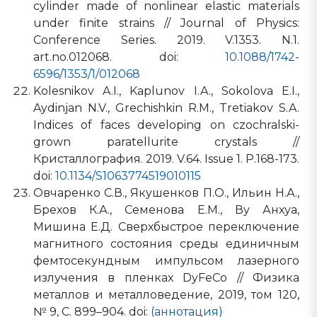
cylinder made of nonlinear elastic materials
under finite strains // Journal of Physics:
Conference Series. 2019. V.1353. N.1.
art.no.012068. doi:
10.1088/1742-
6596/1353/1/012068
Kolesnikov A.I., Kaplunov I.A., Sokolova E.I.,
Aydinjan N.V., Grechishkin R.M., Tretiakov S.A.
Indices of faces developing on czochralski-
grown paratellurite crystals //
Кристаллография. 2019. V.64. Issue 1. P.168-173.
doi:
10.1134/S1063774519010115
Овчаренко С.В., Якушенков П.О., Ильин Н.А.,
Брехов К.А., Семенова Е.М., Ву Анхуа,
Мишина Е.Д. Сверхбыстрое переключение
магнитного состояния среды единичным
фемтосекундным импульсом лазерного
излучения в пленках DyFeCo // Физика
металлов и металловедение, 2019, том 120,
№ 9, С. 899–904. doi:
(аннотация)