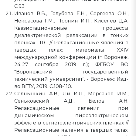
С.93.
Иванов В.В., Голубева Е.Н., Сергеева О.Н.,
Некрасова Г.М., Пронин И.П., Киселев Д.А.
Квазистационарные процессы
диэлектрической релаксации в тонких
пленках ЦТС // Релаксационные явления в
твердых телах: материалы XXIV
международной конференции (г. Воронеж,
24-27 сентября 2019 г.); ФГБОУ ВО
"Воронежский государственный
технический университет". - Воронеж: Изд-
во ВГТУ, 2019. С.108-110.
Солнышкин А.В., Ли И.Л., Морсаков И.М.,
Сеньковский А.Д., Белов А.Н.
Релаксационные явления при
динамическом пироэлектрическом
эффекте в сегнетоэлектрических пленках //
Релаксационные явления в твердых телах: