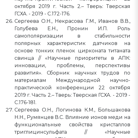
октября 2019 г. Часть 2.– Тверь: Тверская
ГСХА. - 2019 - С.172-176.
Сергеева О.Н., Некрасова Г.М., Иванов В.В.,
Голубева Е.Н., Пронин И.П. Роль
самополяризации в стабильности
полярных характеристик датчиков на
основе тонких пленок цирконата титаната
свинца // «Научные приоритеты в АПК:
инновации, проблемы, перспективы
развития». Сборник научных трудов по
материалам Международной научно-
практической конференции 22 октября
2019 г. Часть 2.– Тверь: Тверская ГСХА. - 2019 -
С.176-181.
Сергеева О.Н., Логинова К.М., Большакова
Н.Н., Румянцев В.С. Влияние ионов меди на
функциональные свойства кристаллов
триглицинсульфата // «Научные