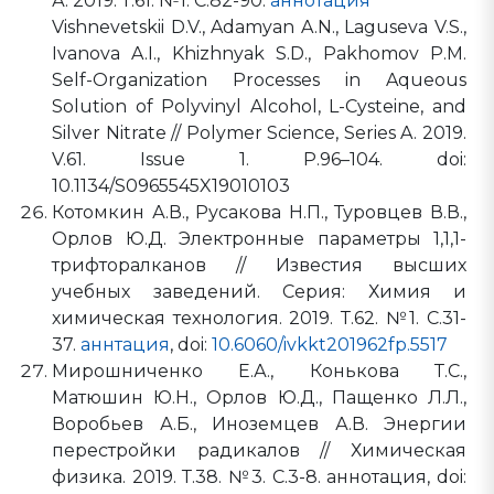
А. 2019. Т.61. №1. С.82-90.
аннотация
Vishnevetskii D.V., Adamyan A.N., Laguseva V.S.,
Ivanova A.I., Khizhnyak S.D., Pakhomov P.M.
Self-Organization Processes in Aqueous
Solution of Polyvinyl Alcohol, L-Cysteine, and
Silver Nitrate // Polymer Science, Series A. 2019.
V.61. Issue 1. P.96–104. doi:
10.1134/S0965545X19010103
Котомкин А.В., Русакова Н.П., Туровцев В.В.,
Орлов Ю.Д. Электронные параметры 1,1,1-
трифторалканов // Известия высших
учебных заведений. Серия: Химия и
химическая технология. 2019. Т.62. №1. С.31-
37.
аннтация
, doi:
10.6060/ivkkt201962fp.5517
Мирошниченко Е.А., Конькова Т.С.,
Матюшин Ю.Н., Орлов Ю.Д., Пащенко Л.Л.,
Воробьев А.Б., Иноземцев А.В. Энергии
перестройки радикалов // Химическая
физика. 2019. Т.38. №3. С.3-8. аннотация, doi: