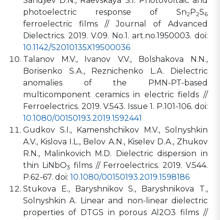
Sandjiev D.N., Raevskaya S.I. Photovoltaic and
photoelectric response of Sn
P
S
2
2
6
ferroelectric films // Journal of Advanced
Dielectrics. 2019. V.09. No.1. art.no.1950003. doi:
10.1142/S2010135X19500036
Talanov M.V., Ivanov V.V., Bolshakova N.N.,
Borisenko S.A., Reznichenko L.A. Dielectric
anomalies of the PMN-PT-based
multicomponent ceramics in electric fields //
Ferroelectrics. 2019. V.543. Issue 1. P.101-106. doi:
10.1080/00150193.2019.1592441
Gudkov S.I., Kamenshchikov M.V., Solnyshkin
A.V., Kislova I.L., Belov A.N., Kiselev D.A., Zhukov
R.N., Malinkovich M.D. Dielectric dispersion in
thin LiNbO
films // Ferroelectrics. 2019. V.544.
3
P.62-67. doi:
10.1080/00150193.2019.1598186
Stukova E., Baryshnikov S., Baryshnikova T.,
Solnyshkin A. Linear and non-linear dielectric
properties of DTGS in porous Al2O3 films //