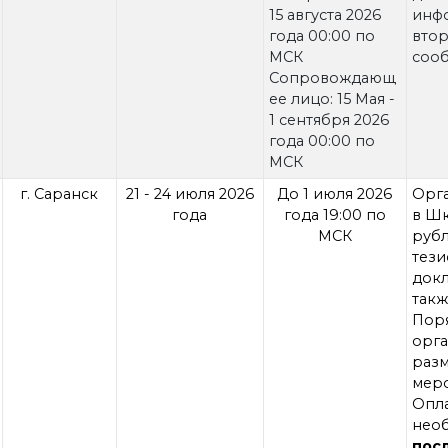
15 августа 2026
инф
года 00:00 по
вто
МСК
соо
Сопровождающ
ее лицо: 15 Мая -
1 сентября 2026
года 00:00 по
МСК
г. Саранск
21 - 24 июля 2026
До 1 июля 2026
Орга
года
года 19:00 по
в Шк
МСК
руб
тез
док
так
П
орг
раз
мер
Опл
нео
п