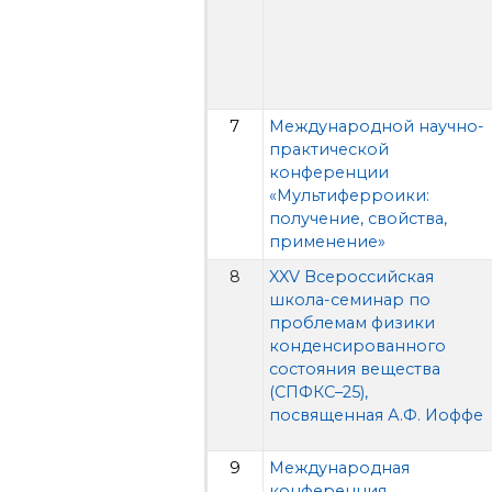
7
Международной научно-
практической
конференции
«Мультиферроики:
получение, свойства,
применение»
8
XXV Всероссийская
школа-семинар по
проблемам физики
конденсированного
состояния вещества
(СПФКС–25),
посвященная А.Ф. Иоффе
9
Международная
конференция