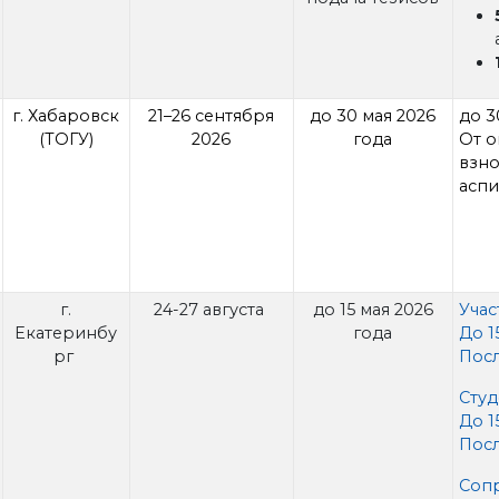
г. Хабаровск
21–26 сентября
до 30 мая 2026
до 3
(ТОГУ)
2026
года
От о
взно
аспи
г.
24-27 августа
до 15 мая 2026
Учас
Екатеринбу
года
До 1
рг
Посл
Студ
До 1
Посл
Соп