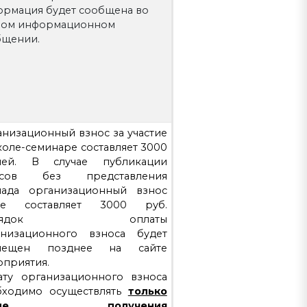
ормация будет сообщена во
ром информационном
бщении.
низационный взнос за участие
оле-семинаре составляет 3000
лей. В случае публикации
исов без представления
лада организационный взнос
же составляет 3000 руб.
орядок оплаты
анизационного взноса будет
мещен позднее на сайте
оприятия.
ату организационного взноса
бходимо осуществлять
только
осле получения