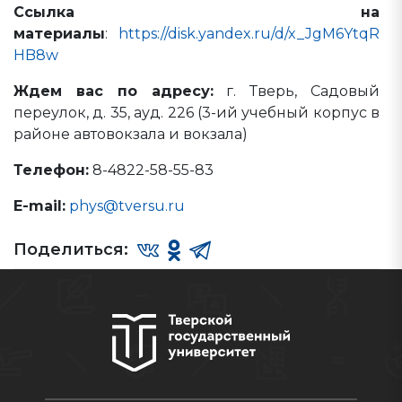
Ссылка на
материалы
:
https://disk.yandex.ru/d/x_JgM6YtqR
HB8w
Ждем вас по адресу:
г. Тверь, Садовый
переулок, д. 35, ауд. 226 (3-ий учебный корпус в
районе автовокзала и вокзала)
Телефон:
8-4822-58-55-83
E-mail:
phys@tversu.ru
Поделиться: