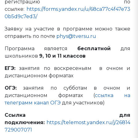
регистрацию по
ссылке:
https://forms.yandex.ru/u/68ca77c4f47e73
0b5d9c7ed3/
Заявку на участие в программе можно также
отправить по почте
phys@tversu.ru
Программа является
бесплатной
для
школьников
9, 10 и 11 классов
ЕГЭ:
занятия по воскресеньям в очном и
дистанционном форматах
ОГЭ:
занятия по субботам в очном и
дистанционном форматах (
ссылка на
телеграмм канал ОГЭ
для участников)
Ссылка для
подключения:
https://telemost.yandex.ru/j/26814
729007071