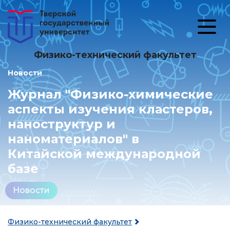
Физико-технический факультет
Новости
Журнал "Физико-химические
аспекты изучения кластеров,
наноструктур и
наноматериалов" в
Китайской международной
базе
Новости
Физико-технический факультет