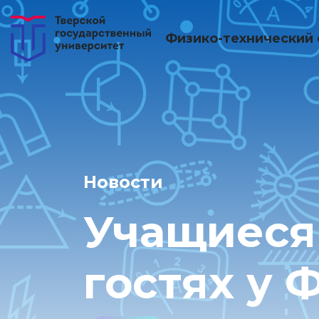
Физико-технический 
Новости
Учащиеся
гостях у 