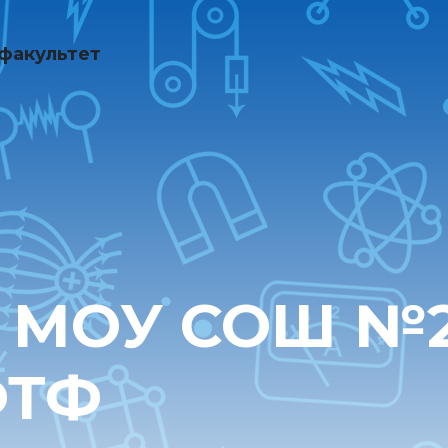
факультет
 МОУ СОШ №2
ФТФ