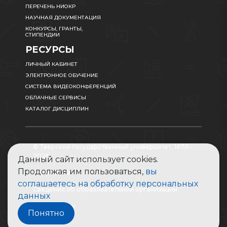
ПЕРЕЧЕНЬ НИОКР
НАУЧНАЯ ДОКУМЕНТАЦИЯ
КОНКУРСЫ, ГРАНТЫ,
СТИПЕНДИИ
РЕСУРСЫ
ЛИЧНЫЙ КАБИНЕТ
ЭЛЕКТРОННОЕ ОБУЧЕНИЕ
СИСТЕМА ВИДЕОКОНФЕРЕНЦИЙ
ОБЛАЧНЫЕ СЕРВИСЫ
КАТАЛОГ ДИСЦИПЛИН
© Тверской государственный университет, 1870 -
2026
Данный сайт использует cookies.
Продолжая им пользоваться,
вы
Карта сайта
соглашаетесь на обработку персональных
Сведения об образовательной организации
данных
Абитуриенту
Понятно