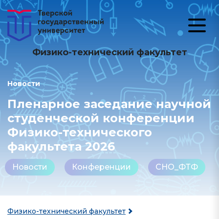
Физико-технический факультет
Новости
Пленарное заседание научной
студенческой конференции
Физико-технического
факультета 2026
Новости
Конференции
СНО_ФТФ
Физико-технический факультет