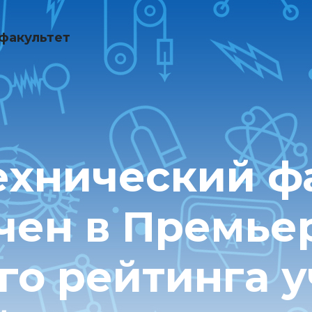
факультет
ехнический ф
чен в Премье
го рейтинга 