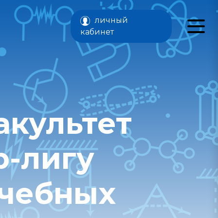
личный
кабинет
акультет
р-лигу
учебных