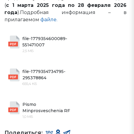
(
с 1 марта 2025 года по 28 февраля 2026
года
).Подробная информация – в
прилагаемом
файле.
file-1779354600089-
551471007
2,5 МБ
file-1779354734795-
295378864
655,4 КБ
Pismo 
Minprosveschenia RF
1,0 МБ
Поделиться: